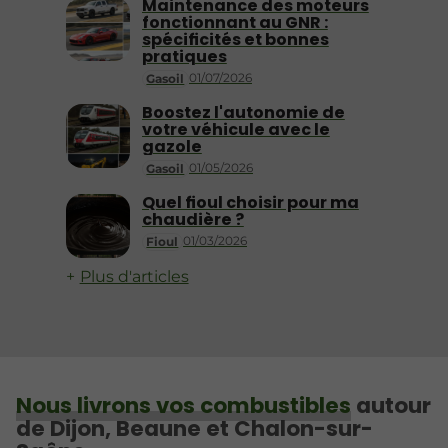
Maintenance des moteurs
fonctionnant au GNR :
spécificités et bonnes
pratiques
01/07/2026
Gasoil
Boostez l'autonomie de
votre véhicule avec le
gazole
01/05/2026
Gasoil
Quel fioul choisir pour ma
chaudière ?
01/03/2026
Fioul
Plus d'articles
Nous livrons vos combustibles
autour
de Dijon, Beaune et Chalon-sur-