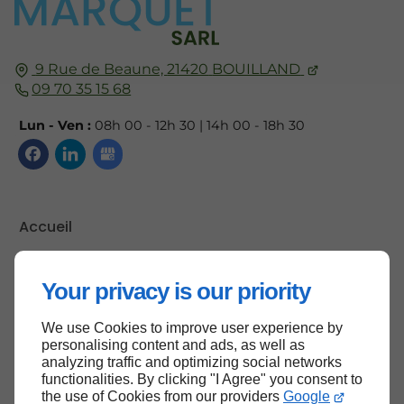
9 Rue de Beaune,
21420
BOUILLAND
09 70 35 15 68
Lun - Ven :
08h 00 - 12h 30 | 14h 00 - 18h 30
Accueil
Contactez-nous
Mentions légales
Your privacy is our priority
Plan du site
We use Cookies to improve user experience by
personalising content and ads, as well as
analyzing traffic and optimizing social networks
functionalities. By clicking "I Agree" you consent to
Haut de page
the use of Cookies from our providers
Google