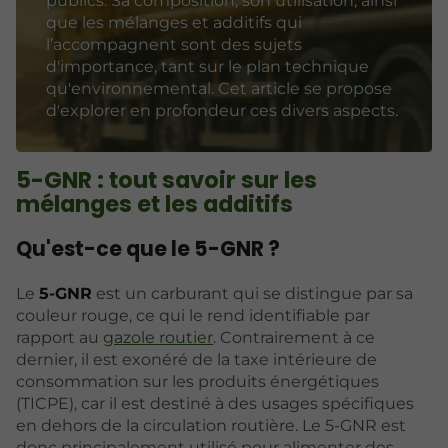
publics. Sa composition, son utilisation, ainsi
que les mélanges et additifs qui
l’accompagnent sont des sujets
d'importance, tant sur le plan technique
qu'environnemental. Cet article se propose
d'explorer en profondeur ces divers aspects.
5-GNR : tout savoir sur les
mélanges et les additifs
Qu'est-ce que le 5-GNR ?
Le
5-GNR
est un carburant qui se distingue par sa
couleur rouge, ce qui le rend identifiable par
rapport au
gazole routier
. Contrairement à ce
dernier, il est exonéré de la taxe intérieure de
consommation sur les produits énergétiques
(TICPE), car il est destiné à des usages spécifiques
en dehors de la circulation routière. Le 5-GNR est
donc principalement utilisé pour alimenter des